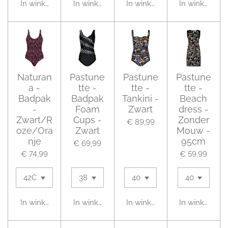
In winkelwagen
In winkelwagen
In winkelwagen
In winkelwag
Naturan
Pastune
Pastune
Pastune
a -
tte -
tte -
tte -
Badpak
Badpak
Tankini -
Beach
-
Foam
Zwart
dress -
Zwart/R
Cups -
Zonder
€ 89,99
oze/Ora
Zwart
Mouw -
nje
95cm
€ 69,99
€ 74,99
€ 59,99
In winkelwagen
In winkelwagen
In winkelwagen
In winkelwag