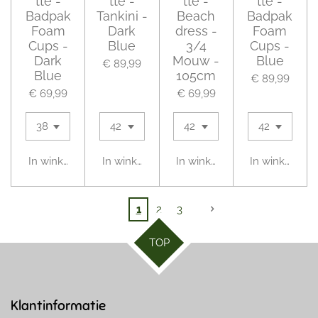
tte -
tte -
tte -
tte -
Badpak
Tankini -
Beach
Badpak
Foam
Dark
dress -
Foam
Cups -
Blue
3/4
Cups -
Dark
Mouw -
Blue
€ 89,99
Blue
105cm
€ 89,99
€ 69,99
€ 69,99
In winkelwagen
In winkelwagen
In winkelwagen
In winkelwag
1
2
3
TOP
Klantinformatie