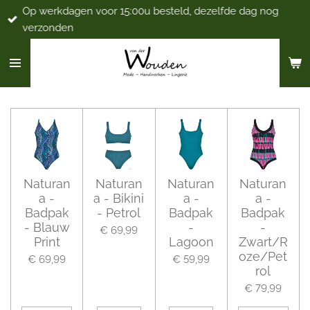
Op werkdagen voor 15:00u besteld, dezelfde dag nog
Ga
verzonden
direct
naar
de
hoofdinhoud
Naturan
Naturan
Naturan
Naturan
a -
a - Bikini
a -
a -
Badpak
- Petrol
Badpak
Badpak
- Blauw
-
-
€ 69,99
Print
Lagoon
Zwart/R
oze/Pet
€ 69,99
€ 59,99
rol
€ 79,99