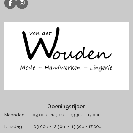
F
I
a
n
c
s
e
t
b
a
o
g
o
r
k
a
m
Openingstijden
Maandag: 09:00u - 12:30u - 13:30u - 17:00u
Dinsdag: 09:00u - 12:30u - 13:30u - 17:00u