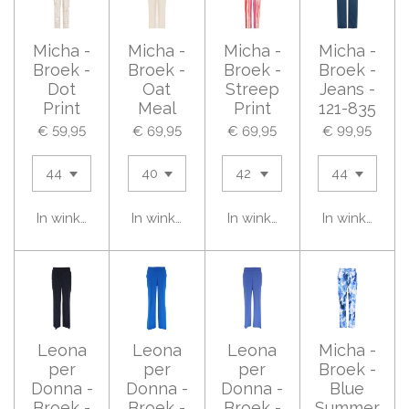
Micha -
Micha -
Micha -
Micha -
Broek -
Broek -
Broek -
Broek -
Dot
Oat
Streep
Jeans -
Print
Meal
Print
121-835
€ 59,95
€ 69,95
€ 69,95
€ 99,95
In winkelwagen
In winkelwagen
In winkelwagen
In winkelwag
Leona
Leona
Leona
Micha -
per
per
per
Broek -
Donna -
Donna -
Donna -
Blue
Broek -
Broek -
Broek -
Summer