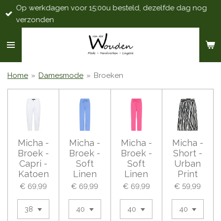
Op werkdagen voor 15:00u besteld, dezelfde dag nog
Ga
verzonden
direct
naar
de
hoofdinhoud
Home
»
Damesmode
»
Broeken
Micha -
Micha -
Micha -
Micha -
Broek -
Broek -
Broek -
Short -
Capri -
Soft
Soft
Urban
Katoen
Linen
Linen
Print
€ 69,99
€ 69,99
€ 69,99
€ 59,99