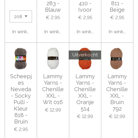
283 -
410 -
811 -
Blauw
Ivoor
Beige
€ 2,95
€ 2,95
€ 2,95
In winkelwagen
In winkelwagen
In winkelwagen
In winkelwag
Uitverkocht
Scheepj
Lammy
Lammy
Lammy
es
Yarns -
Yarns -
Yarns -
Neveda
Chenille
Chenille
Chenille
- Socky
XXL -
XXL -
XXL -
Pulli -
Wit 016
Oranje
Bruin
Kleur
514
792
€ 12,99
818 -
€ 12,99
€ 12,99
Bruin
€ 2,95