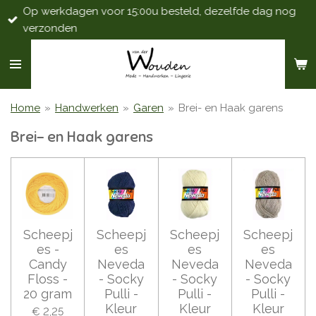
Op werkdagen voor 15:00u besteld, dezelfde dag nog
Ga
verzonden
direct
naar
de
hoofdinhoud
Home
»
Handwerken
»
Garen
»
Brei- en Haak garens
Brei- en Haak garens
Scheepj
Scheepj
Scheepj
Scheepj
es -
es
es
es
Candy
Neveda
Neveda
Neveda
Floss -
- Socky
- Socky
- Socky
20 gram
Pulli -
Pulli -
Pulli -
Kleur
Kleur
Kleur
€ 2,25