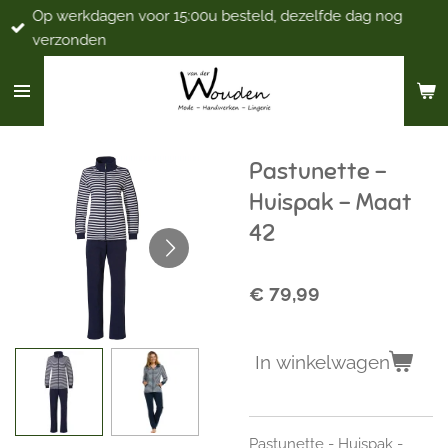
Op werkdagen voor 15:00u besteld, dezelfde dag nog
Ga
verzonden
direct
naar
de
hoofdinhoud
Pastunette -
Huispak - Maat
42
€ 79,99
In winkelwagen
Pastunette - Huispak -