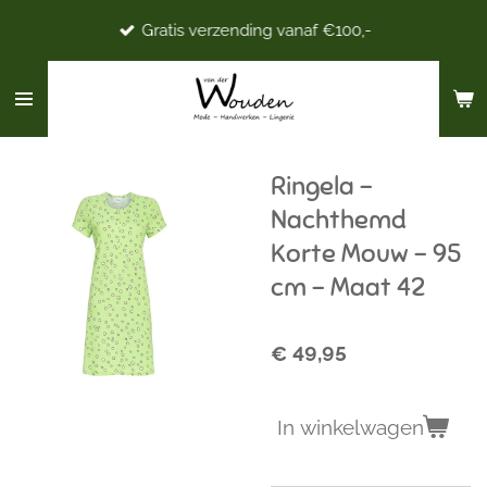
Ga
Gratis verzending vanaf €100,-
direct
naar
de
hoofdinhoud
Ringela -
Nachthemd
Korte Mouw - 95
cm - Maat 42
€ 49,95
In winkelwagen