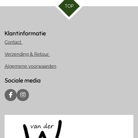
TOP
Klantinformatie
Contact
Verzending & Retour
Algemene voorwaarden
Sociale media
F
I
a
n
c
s
e
t
b
a
o
g
o
r
k
a