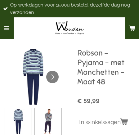
Op werkdagen voor 15:00u besteld, dezelfde dag nog
Ga
verzonden
direct
naar
de
hoofdinhoud
Robson -
Pyjama - met
Manchetten -
Maat 48
€ 59,99
In winkelwagen