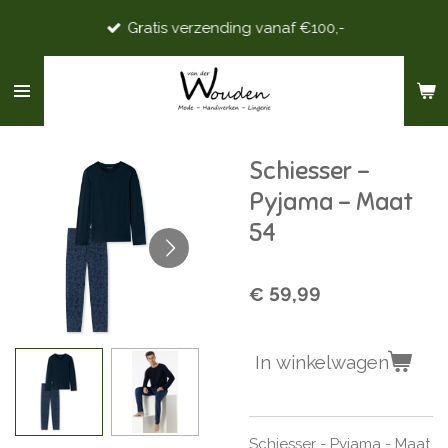
Ga
Gratis verzending vanaf €100,-
direct
naar
de
hoofdinhoud
Schiesser -
Pyjama - Maat
54
€ 59,99
In winkelwagen
Schiesser - Pyjama - Maat