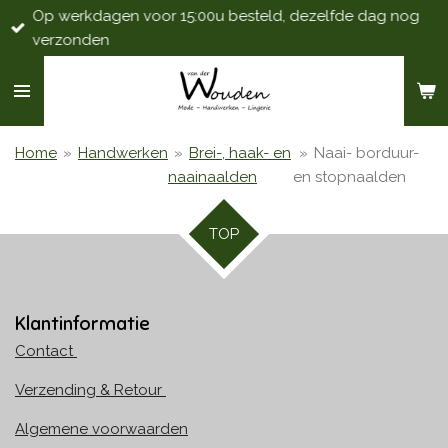
Op werkdagen voor 15:00u besteld, dezelfde dag nog
Ga
verzonden
direct
naar
de
hoofdinhoud
Home
»
Handwerken
»
Brei-, haak- en
»
Naai- borduur-
naainaalden
en stopnaalden
TOP
Klantinformatie
Contact
Verzending & Retour
Algemene voorwaarden