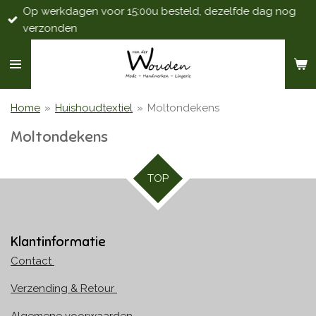
Op werkdagen voor 15:00u besteld, dezelfde dag nog
Ga
verzonden
direct
naar
de
hoofdinhoud
Home
»
Huishoudtextiel
»
Moltondekens
Moltondekens
TOP
Klantinformatie
Contact
Verzending & Retour