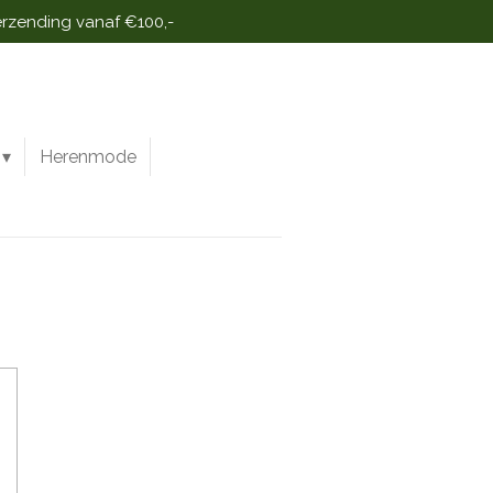
erzending vanaf €100,-
Herenmode