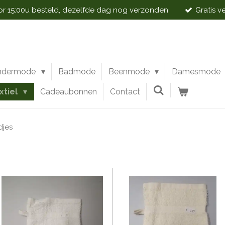
 15:00u besteld, dezelfde dag nog verzonden
Gratis v
ndermode
Badmode
Beenmode
Damesmode
xtiel
Cadeaubonnen
Contact
jes