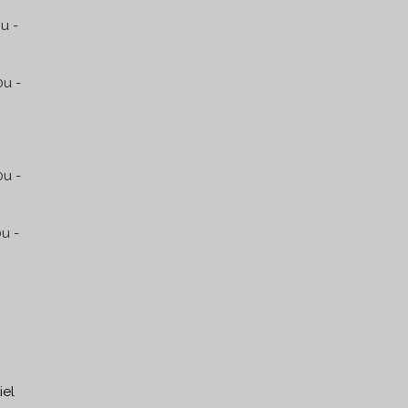
u -
u -
0u -
u -
6:00u
ten
iel