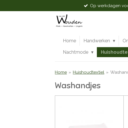
Op werkdagen voor
Ga
direct
naar
de
hoofdinhoud
Home
Handwerken
O
Nachtmode
Huishoudte
Home
»
Huishoudtextiel
»
Washand
Washandjes