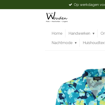
Op werkdagen voor
Ga
direct
naar
de
hoofdinhoud
Home
Handwerken
O
Nachtmode
Huishoudtex