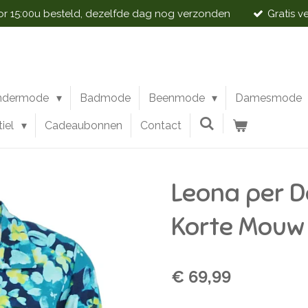
 15:00u besteld, dezelfde dag nog verzonden
Gratis v
ndermode
Badmode
Beenmode
Damesmode
tiel
Cadeaubonnen
Contact
Leona per D
Korte Mouw
€ 69,99