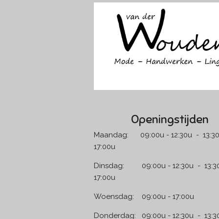
e
t
b
a
o
g
o
r
k
a
m
Openingstijden
Maandag: 09:00u - 12:30u - 13:30
17:00u
Dinsdag: 09:00u - 12:30u - 13:30
17:00u
Woensdag: 09:00u - 17:00u
Donderdag: 09:00u - 12:30u - 13:3