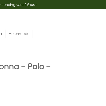
erzending vanaf €100,-
Herenmode
onna - Polo -