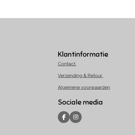
Klantinformatie
Contact
Verzending & Retour
Algemene voorwaarden
Sociale media
F
I
a
n
c
s