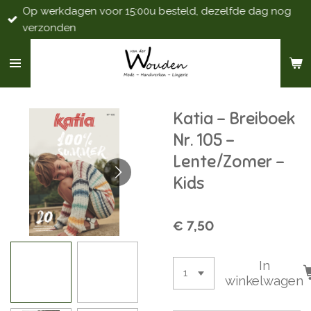
Op werkdagen voor 15:00u besteld, dezelfde dag nog
Ga
verzonden
direct
naar
de
hoofdinhoud
Katia - Breiboek
Nr. 105 -
Lente/Zomer -
Kids
€ 7,50
In
winkelwagen