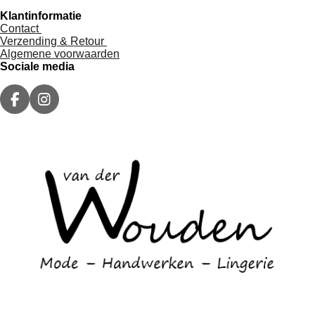
Klantinformatie
Contact
Verzending & Retour
Algemene voorwaarden
Sociale media
F
I
a
n
c
s
e
t
b
a
o
g
o
r
k
a
m