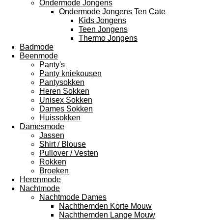
Ondermode Jongens
Ondermode Jongens Ten Cate
Kids Jongens
Teen Jongens
Thermo Jongens
Badmode
Beenmode
Panty's
Panty kniekousen
Pantysokken
Heren Sokken
Unisex Sokken
Dames Sokken
Huissokken
Damesmode
Jassen
Shirt / Blouse
Pullover / Vesten
Rokken
Broeken
Herenmode
Nachtmode
Nachtmode Dames
Nachthemden Korte Mouw
Nachthemden Lange Mouw