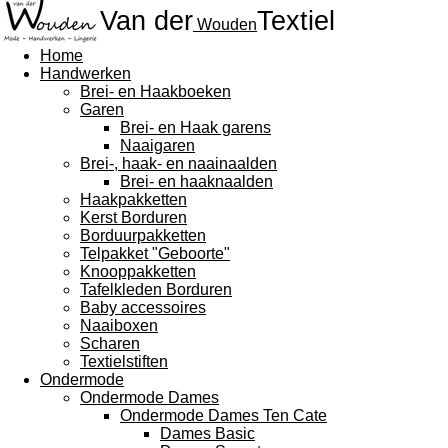
Van der
Textiel
Wouden
Home
Handwerken
Brei- en Haakboeken
Garen
Brei- en Haak garens
Naaigaren
Brei-, haak- en naainaalden
Brei- en haaknaalden
Haakpakketten
Kerst Borduren
Borduurpakketten
Telpakket "Geboorte"
Knooppakketten
Tafelkleden Borduren
Baby accessoires
Naaiboxen
Scharen
Textielstiften
Ondermode
Ondermode Dames
Ondermode Dames Ten Cate
Dames Basic