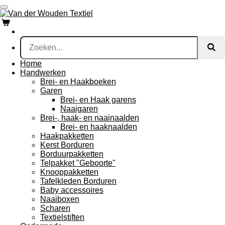
Ga
direct
naar
de
hoofdinhoud
Home
Handwerken
Brei- en Haakboeken
Garen
Brei- en Haak garens
Naaigaren
Brei-, haak- en naainaalden
Brei- en haaknaalden
Haakpakketten
Kerst Borduren
Borduurpakketten
Telpakket "Geboorte"
Knooppakketten
Tafelkleden Borduren
Baby accessoires
Naaiboxen
Scharen
Textielstiften