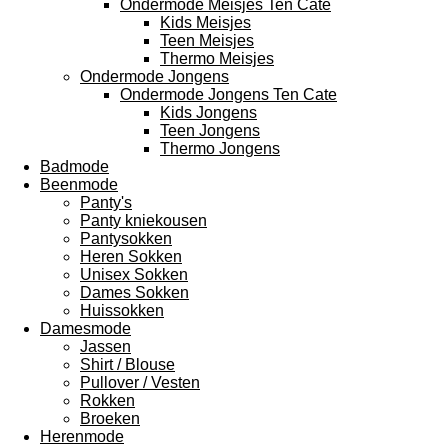
Ondermode Meisjes Ten Cate
Kids Meisjes
Teen Meisjes
Thermo Meisjes
Ondermode Jongens
Ondermode Jongens Ten Cate
Kids Jongens
Teen Jongens
Thermo Jongens
Badmode
Beenmode
Panty's
Panty kniekousen
Pantysokken
Heren Sokken
Unisex Sokken
Dames Sokken
Huissokken
Damesmode
Jassen
Shirt / Blouse
Pullover / Vesten
Rokken
Broeken
Herenmode