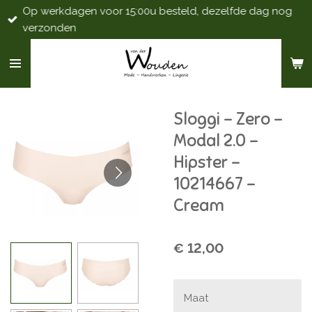
Op werkdagen voor 15:00u besteld, dezelfde dag nog
Ga
verzonden
direct
naar
de
hoofdinhoud
Sloggi - Zero -
Modal 2.0 -
Hipster -
10214667 -
Cream
€ 12,00
Maat