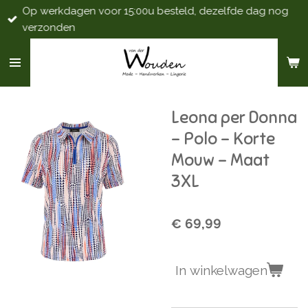
Op werkdagen voor 15:00u besteld, dezelfde dag nog
Ga
verzonden
direct
naar
de
hoofdinhoud
Leona per Donna
- Polo - Korte
Mouw - Maat
3XL
€ 69,99
In winkelwagen