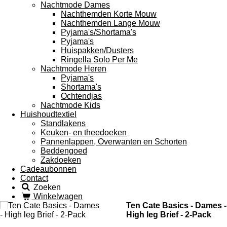
Nachtmode Dames
Nachthemden Korte Mouw
Nachthemden Lange Mouw
Pyjama's/Shortama's
Pyjama's
Huispakken/Dusters
Ringella Solo Per Me
Nachtmode Heren
Pyjama's
Shortama's
Ochtendjas
Nachtmode Kids
Huishoudtextiel
Standlakens
Keuken- en theedoeken
Pannenlappen, Overwanten en Schorten
Beddengoed
Zakdoeken
Cadeaubonnen
Contact
Zoeken
Winkelwagen
Ten Cate Basics - Dames -
High leg Brief - 2-Pack