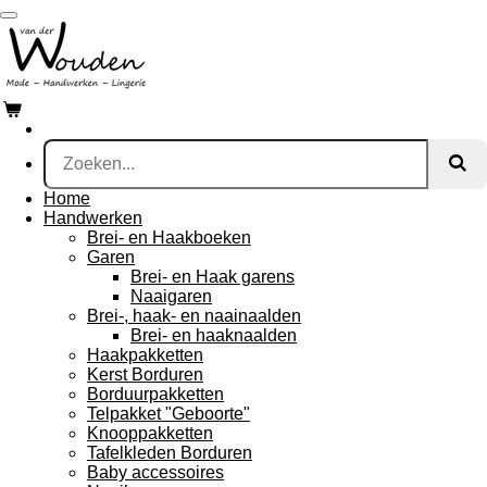
Ga
direct
naar
de
hoofdinhoud
Home
Handwerken
Brei- en Haakboeken
Garen
Brei- en Haak garens
Naaigaren
Brei-, haak- en naainaalden
Brei- en haaknaalden
Haakpakketten
Kerst Borduren
Borduurpakketten
Telpakket "Geboorte"
Knooppakketten
Tafelkleden Borduren
Baby accessoires