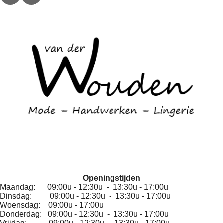
a
n
c
s
e
t
b
a
o
g
o
r
k
a
m
Openingstijden
Maandag: 09:00u - 12:30u - 13:30u - 17:00u
Dinsdag: 09:00u - 12:30u - 13:30u - 17:00u
Woensdag: 09:00u - 17:00u
Donderdag: 09:00u - 12:30u - 13:30u - 17:00u
Vrijdag: 09:00u - 12:30u - 13:30u - 17:00u