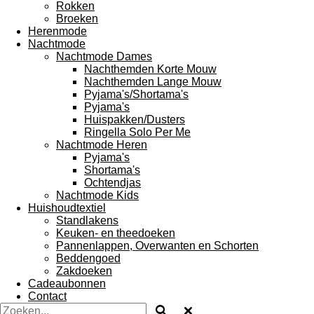
Rokken
Broeken
Herenmode
Nachtmode
Nachtmode Dames
Nachthemden Korte Mouw
Nachthemden Lange Mouw
Pyjama's/Shortama's
Pyjama's
Huispakken/Dusters
Ringella Solo Per Me
Nachtmode Heren
Pyjama's
Shortama's
Ochtendjas
Nachtmode Kids
Huishoudtextiel
Standlakens
Keuken- en theedoeken
Pannenlappen, Overwanten en Schorten
Beddengoed
Zakdoeken
Cadeaubonnen
Contact