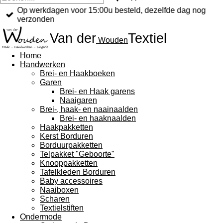
Op werkdagen voor 15:00u besteld, dezelfde dag nog
verzonden
Van der
Textiel
Wouden
Home
Handwerken
Brei- en Haakboeken
Garen
Brei- en Haak garens
Naaigaren
Brei-, haak- en naainaalden
Brei- en haaknaalden
Haakpakketten
Kerst Borduren
Borduurpakketten
Telpakket "Geboorte"
Knooppakketten
Tafelkleden Borduren
Baby accessoires
Naaiboxen
Scharen
Textielstiften
Ondermode