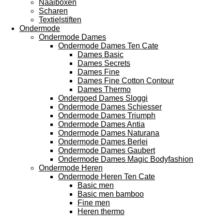
Naaiboxen
Scharen
Textielstiften
Ondermode
Ondermode Dames
Ondermode Dames Ten Cate
Dames Basic
Dames Secrets
Dames Fine
Dames Fine Cotton Contour
Dames Thermo
Ondergoed Dames Sloggi
Ondermode Dames Schiesser
Ondermode Dames Triumph
Ondermode Dames Antia
Ondermode Dames Naturana
Ondermode Dames Berlei
Ondermode Dames Gaubert
Ondermode Dames Magic Bodyfashion
Ondermode Heren
Ondermode Heren Ten Cate
Basic men
Basic men bamboo
Fine men
Heren thermo