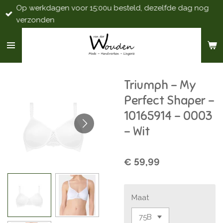
Op werkdagen voor 15:00u besteld, dezelfde dag nog
Ga
verzonden
direct
naar
de
hoofdinhoud
Triumph - My
Perfect Shaper -
10165914 - 0003
- Wit
€ 59,99
Maat