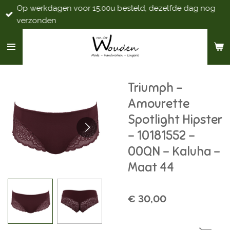
Op werkdagen voor 15:00u besteld, dezelfde dag nog
Ga
verzonden
direct
naar
de
hoofdinhoud
Triumph -
Amourette
Spotlight Hipster
- 10181552 -
00QN - Kaluha -
Maat 44
€ 30,00