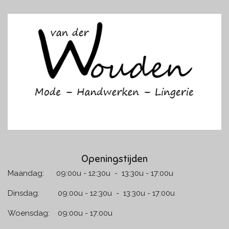
c
s
e
t
b
a
o
g
o
r
k
a
m
Openingstijden
Maandag: 09:00u - 12:30u - 13:30u - 17:00u
Dinsdag: 09:00u - 12:30u - 13:30u - 17:00u
Woensdag: 09:00u - 17:00u