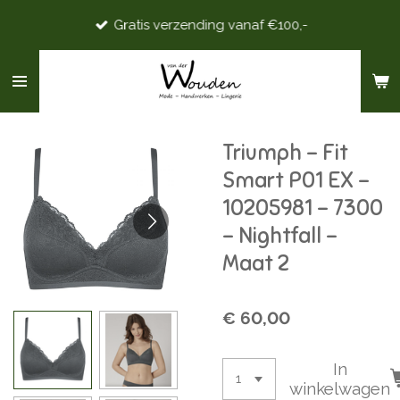
Ga
Gratis verzending vanaf €100,-
direct
naar
de
hoofdinhoud
Triumph - Fit
Smart P01 EX -
10205981 - 7300
- Nightfall -
Maat 2
€ 60,00
In
winkelwagen