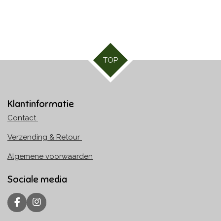
TOP
Klantinformatie
Contact
Verzending & Retour
Algemene voorwaarden
Sociale media
F
I
a
n