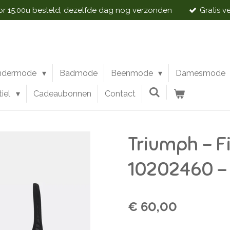
 15:00u besteld, dezelfde dag nog verzonden
Gratis v
ndermode
Badmode
Beenmode
Damesmode
tiel
Cadeaubonnen
Contact
Triumph - F
10202460 -
€ 60,00