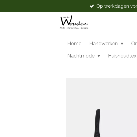
Op werkdagen voor
Ga
direct
naar
de
hoofdinhoud
Home
Handwerken
O
Nachtmode
Huishoudtex