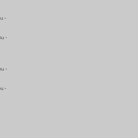
u -
u -
0u -
u -
6:00u
ten