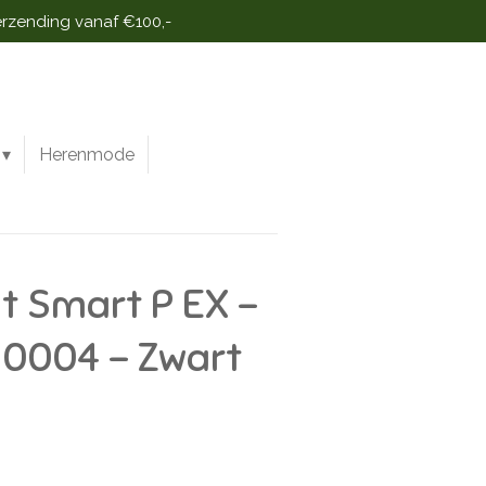
erzending vanaf €100,-
Herenmode
it Smart P EX -
 0004 - Zwart