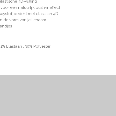
lastische 4D-vulling
voor een natuurlijk push-ineffect
seystof, bedekt met elastisch 4D-
an de vorm van je lichaam
andjes
21% Elastaan , 30% Polyester