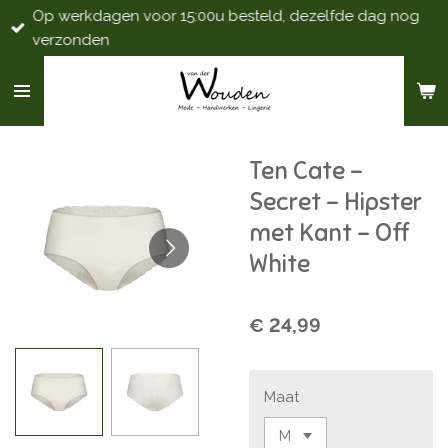
Op werkdagen voor 15:00u besteld, dezelfde dag nog
Ga
verzonden
direct
naar
de
hoofdinhoud
Ten Cate -
Secret - Hipster
met Kant - Off
White
€ 24,99
Maat