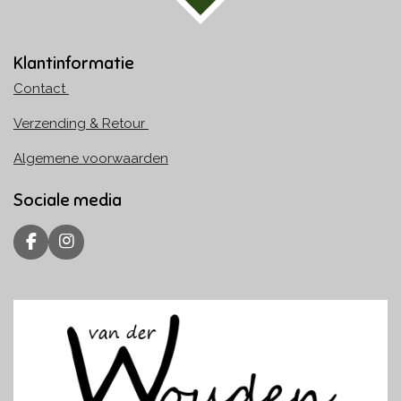
Klantinformatie
Contact
Verzending & Retour
Algemene voorwaarden
Sociale media
F
I
a
n
c
s
e
t
b
a
o
g
o
r
k
a
m