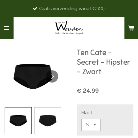
Ga
Gratis verzending vanaf €100,-
direct
naar
de
hoofdinhoud
Ten Cate -
Secret - Hipster
- Zwart
€ 24,99
Maat