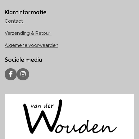
Klantinformatie
Contact
Verzending & Retour
Algemene voorwaarden
Sociale media
F
I
a
n
c
s
e
t
b
a
o
g
o
r
k
a
m