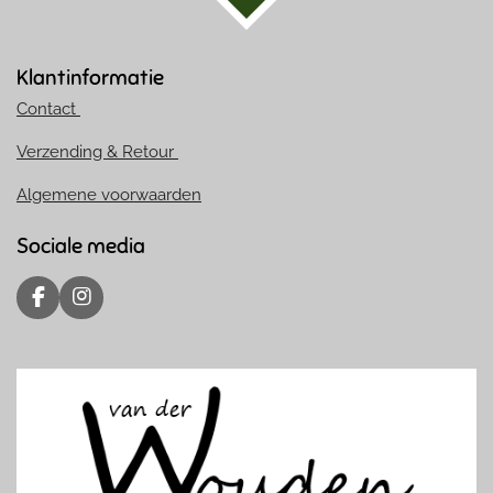
Klantinformatie
Contact
Verzending & Retour
Algemene voorwaarden
Sociale media
F
I
a
n
c
s
e
t
b
a
o
g
o
r
k
a
m