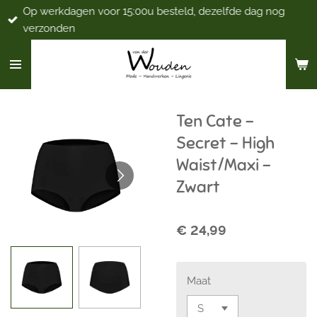
Op werkdagen voor 15:00u besteld, dezelfde dag nog
Ga
verzonden
direct
naar
de
hoofdinhoud
Ten Cate -
Secret - High
Waist/Maxi -
Zwart
€ 24,99
Maat