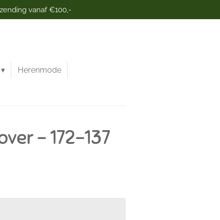
rzending vanaf €100,-
Herenmode
over - 172-137