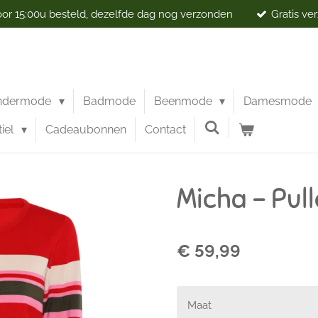
r 15:00u besteld, dezelfde dag nog verzonden
Gratis ve
ndermode
Badmode
Beenmode
Damesmode
iel
Cadeaubonnen
Contact
Micha - Pull
€ 59,99
Maat