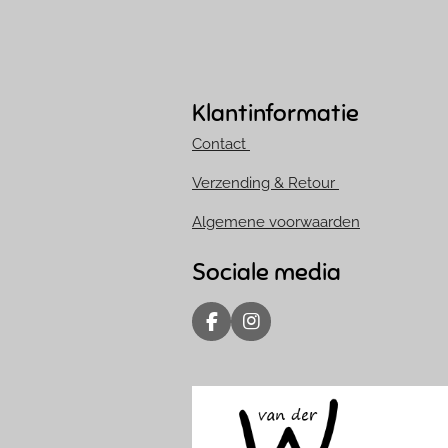
Klantinformatie
Contact
Verzending & Retour
Algemene voorwaarden
Sociale media
F
I
a
n
c
s
e
t
b
a
o
g
o
r