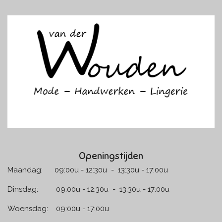
c
s
e
t
b
a
o
g
o
r
k
a
m
Openingstijden
Maandag: 09:00u - 12:30u - 13:30u - 17:00u
Dinsdag: 09:00u - 12:30u - 13:30u - 17:00u
Woensdag: 09:00u - 17:00u