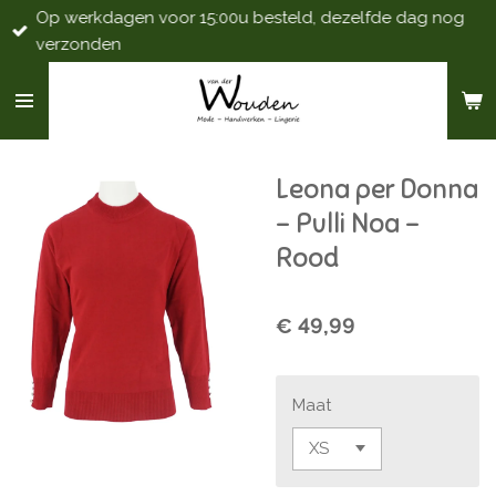
Op werkdagen voor 15:00u besteld, dezelfde dag nog
Ga
verzonden
direct
naar
de
hoofdinhoud
Leona per Donna
- Pulli Noa -
Rood
€ 49,99
Maat