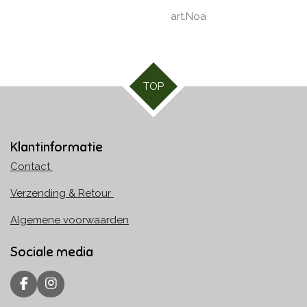
art.Noa
TOP
Klantinformatie
Contact
Verzending & Retour
Algemene voorwaarden
Sociale media
F
I
a
n