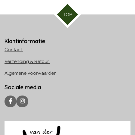
TOP
Klantinformatie
Contact
Verzending & Retour
Algemene voorwaarden
Sociale media
F
I
a
n
c
s
e
t
b
a
o
g