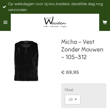
Op werkdagen voor 15:00u besteld, dezelfde dag nog
Ga
verzonden
direct
naar
de
hoofdinhoud
Micha - Vest
Zonder Mouwen
- 105-312
€ 69,95
Maat