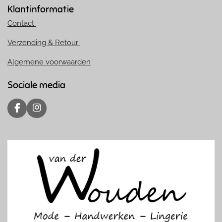
Klantinformatie
Contact
Verzending & Retour
Algemene voorwaarden
Sociale media
F
I
a
n
c
s
e
t
b
a
o
g
o
r
k
a
m