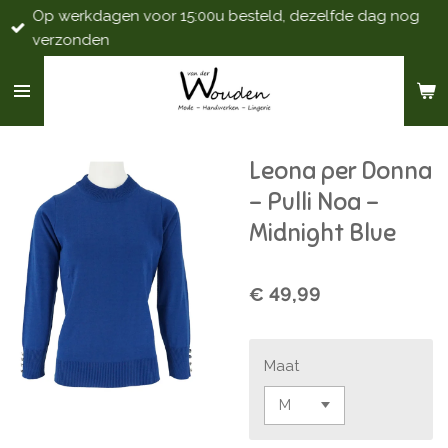
Op werkdagen voor 15:00u besteld, dezelfde dag nog
Ga
verzonden
direct
naar
de
hoofdinhoud
Leona per Donna
- Pulli Noa -
Midnight Blue
€ 49,99
Maat