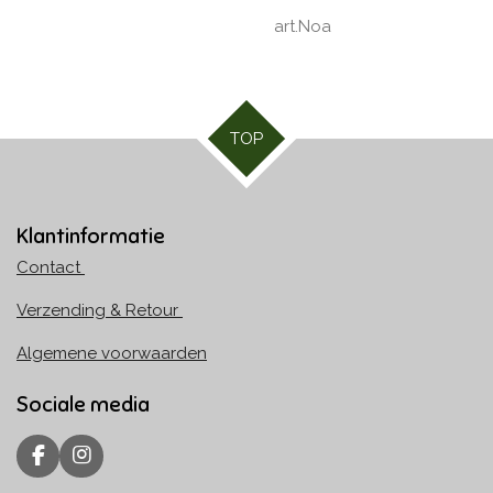
art.Noa
TOP
Klantinformatie
Contact
Verzending & Retour
Algemene voorwaarden
Sociale media
F
I
a
n