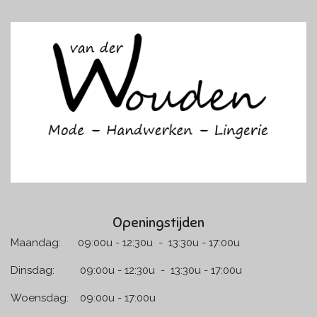
c
s
e
t
b
a
o
g
o
r
k
a
m
Openingstijden
Maandag: 09:00u - 12:30u - 13:30u - 17:00u
Dinsdag: 09:00u - 12:30u - 13:30u - 17:00u
Woensdag: 09:00u - 17:00u