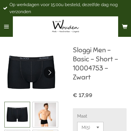
Op werkdagen voor 15:00u besteld, dezelfde dag nog
Ga
verzonden
direct
naar
de
hoofdinhoud
Sloggi Men -
Basic - Short -
10004753 -
Zwart
€ 17,99
Maat