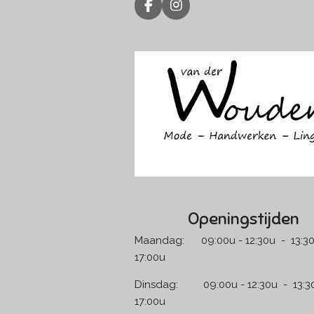
F
I
a
n
c
s
e
t
b
a
o
g
o
r
k
a
m
Openingstijden
Maandag: 09:00u - 12:30u - 13:30
17:00u
Dinsdag: 09:00u - 12:30u - 13:30
17:00u