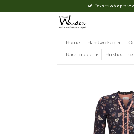
Op werkdagen voor
Ga
direct
naar
de
hoofdinhoud
Home
Handwerken
O
Nachtmode
Huishoudtex