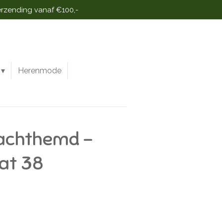
erzending vanaf €100,-
Herenmode
Nachthemd -
at 38