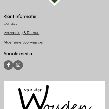
Klantinformatie
Contact
Verzending & Retour
Algemene voorwaarden
Sociale media
F
I
a
n
c
s
e
t
b
a
o
g
o
r
k
a
m