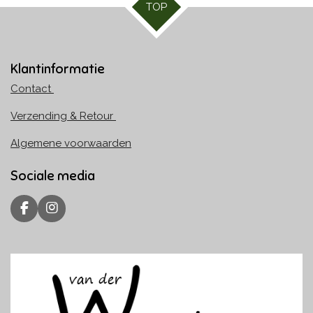
TOP
Klantinformatie
Contact
Verzending & Retour
Algemene voorwaarden
Sociale media
F
I
a
n
c
s
e
t
b
a
o
g
o
r
k
a