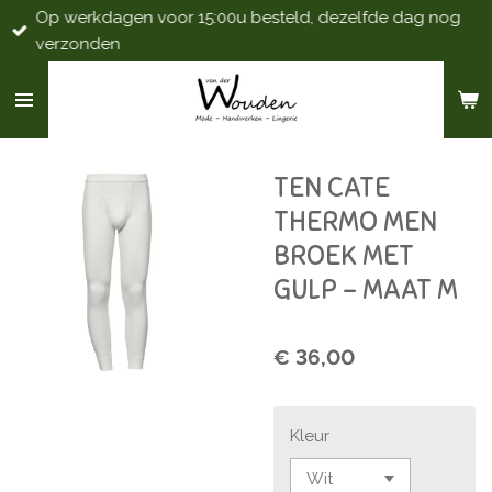
Op werkdagen voor 15:00u besteld, dezelfde dag nog
Ga
verzonden
direct
naar
de
hoofdinhoud
TEN CATE
THERMO MEN
BROEK MET
GULP - MAAT M
€ 36,00
Kleur