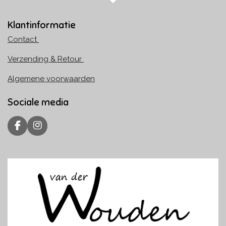
Klantinformatie
Contact
Verzending & Retour
Algemene voorwaarden
Sociale media
F
I
a
n
c
s
e
t
b
a
o
g
o
r
k
a
m