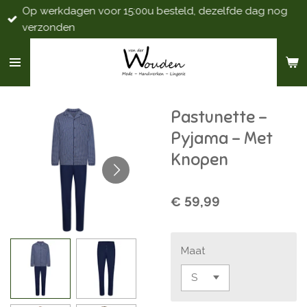
Op werkdagen voor 15:00u besteld, dezelfde dag nog
Ga
verzonden
direct
naar
de
hoofdinhoud
Pastunette -
Pyjama - Met
Knopen
€ 59,99
Maat