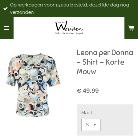
Op werkdagen voor 15:00u besteld, dezelfde dag nog
Ga
verzonden
direct
naar
de
hoofdinhoud
Leona per Donna
- Shirt - Korte
Mouw
€ 49,99
Maat