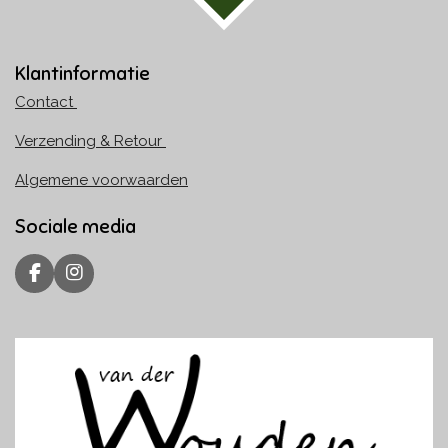
Klantinformatie
Contact
Verzending & Retour
Algemene voorwaarden
Sociale media
F
I
a
n
c
s
e
t
b
a
o
g
o
r
k
a
m