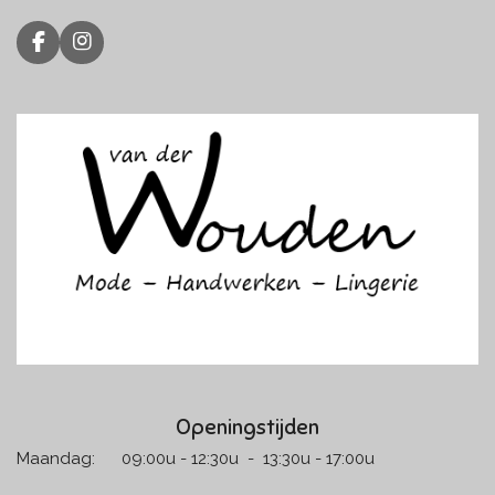
F
I
a
n
c
s
e
t
b
a
o
g
o
r
k
a
m
Openingstijden
Maandag: 09:00u - 12:30u - 13:30u - 17:00u