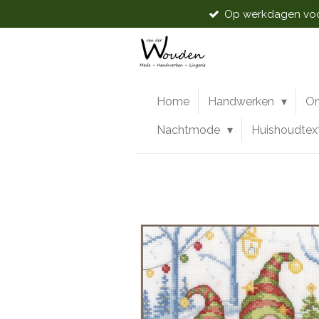
Op werkdagen voor
Ga
direct
naar
de
hoofdinhoud
Home
Handwerken
O
Nachtmode
Huishoudtex