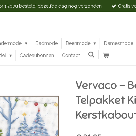
 15:00u besteld, dezelfde dag nog verzonden
Gratis v
ndermode
Badmode
Beenmode
Damesmode
tiel
Cadeaubonnen
Contact
Vervaco - B
Telpakket K
Kerstkabou