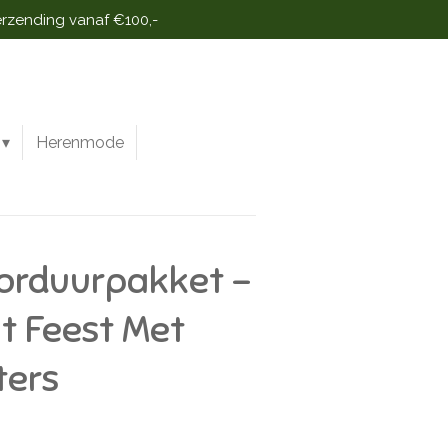
erzending vanaf €100,-
Herenmode
orduurpakket -
it Feest Met
ters