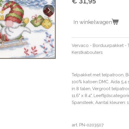
€ 31,95
In winkelwagen
Vervaco - Borduurpakket - T
Kerstkabouters
Telpakket met telpatroon, B
100% katoen DMC, Aida 5,4 
in 8 talen, Vergroot telpatro
11.6" x 8.4", Leeftijdscategori
Spansteek, Aantal kleuren: 1
art. PN-0203507