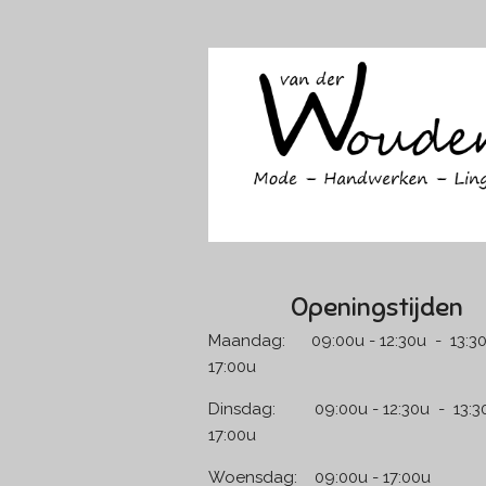
a
n
c
s
e
t
b
a
o
g
o
r
k
a
m
Openingstijden
Maandag: 09:00u - 12:30u - 13:30
17:00u
Dinsdag: 09:00u - 12:30u - 13:30
17:00u
Woensdag: 09:00u - 17:00u