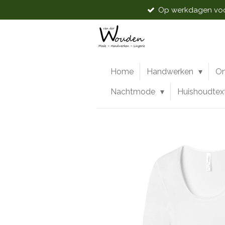
Op werkdagen voor
Ga
direct
naar
de
hoofdinhoud
Home
Handwerken
O
Nachtmode
Huishoudtex