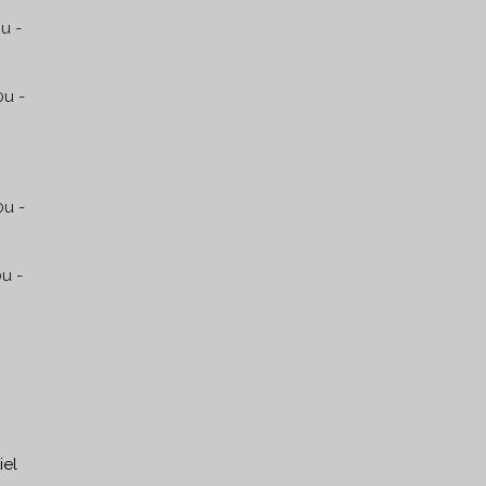
u -
u -
0u -
u -
6:00u
ten
iel