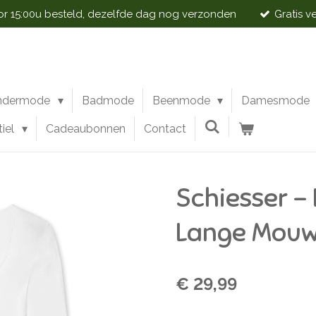
 15:00u besteld, dezelfde dag nog verzonden
Gratis v
ndermode
Badmode
Beenmode
Damesmode
tiel
Cadeaubonnen
Contact
Schiesser - 
Lange Mouw
€ 29,99