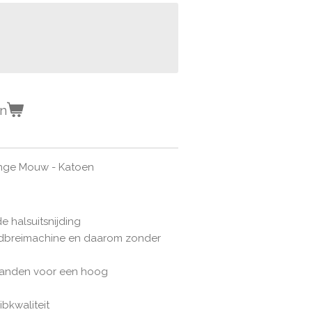
en
Lange Mouw - Katoen
e halsuitsnijding
ndbreimachine en daarom zonder
 randen voor een hoog
ribkwaliteit