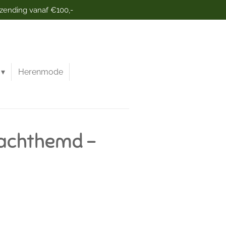
rzending vanaf €100,-
Herenmode
Nachthemd -