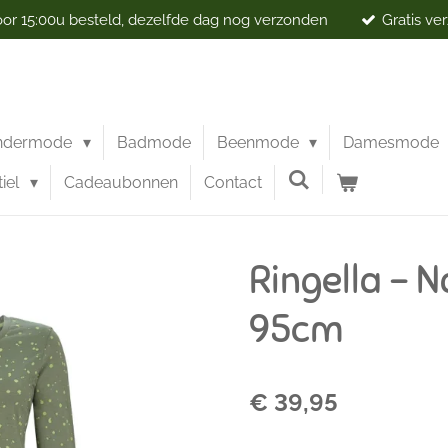
r 15:00u besteld, dezelfde dag nog verzonden
Gratis ve
ndermode
Badmode
Beenmode
Damesmode
iel
Cadeaubonnen
Contact
Ringella - 
95cm
€ 39,95