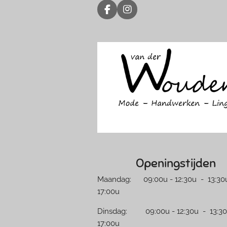
F
I
a
n
c
s
e
t
b
a
o
g
o
r
k
a
m
Openingstijden
Maandag: 09:00u - 12:30u - 13:30u
17:00u
Dinsdag: 09:00u - 12:30u - 13:30
17:00u