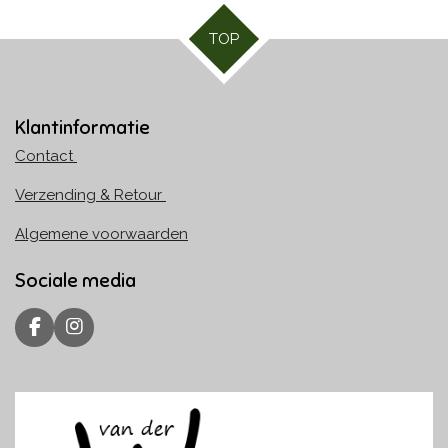
TOP
Klantinformatie
Contact
Verzending & Retour
Algemene voorwaarden
Sociale media
F
I
a
n
c
s
e
t
b
a
o
g
o
r