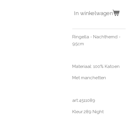
In winkelwagen
Ringella - Nachthemd -
95cm
Materiaal: 100% Katoen
Met manchetten
art:4511089
Kleur:289 Night