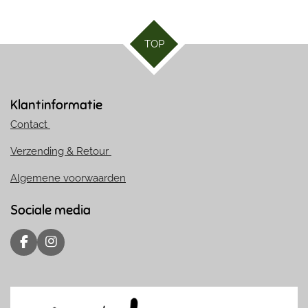
TOP
Klantinformatie
Contact
Verzending & Retour
Algemene voorwaarden
Sociale media
F
I
a
n
c
s
e
t
b
a