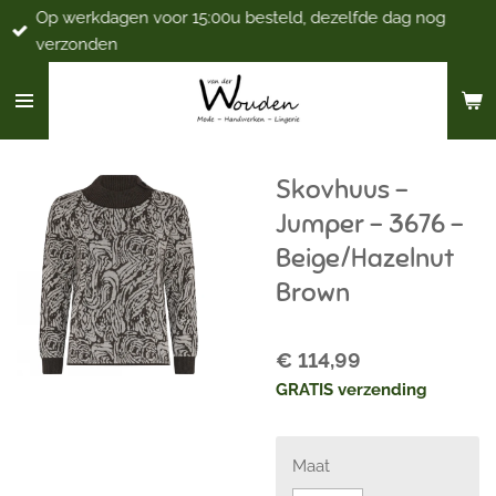
Op werkdagen voor 15:00u besteld, dezelfde dag nog
Ga
verzonden
direct
naar
de
hoofdinhoud
Skovhuus -
Jumper - 3676 -
Beige/Hazelnut
Brown
€ 114,99
GRATIS verzending
Maat