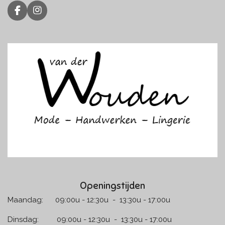
F
I
a
n
c
s
e
t
b
a
o
g
o
r
k
a
m
Openingstijden
Maandag: 09:00u - 12:30u - 13:30u - 17:00u
Dinsdag: 09:00u - 12:30u - 13:30u - 17:00u