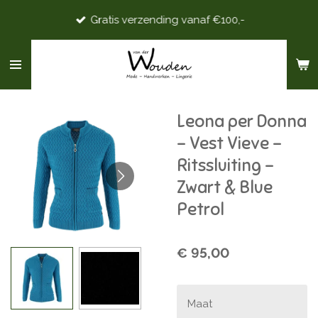
Ga
Gratis verzending vanaf €100,-
direct
naar
de
hoofdinhoud
Leona per Donna
- Vest Vieve -
Ritssluiting -
Zwart & Blue
Petrol
€ 95,00
Maat