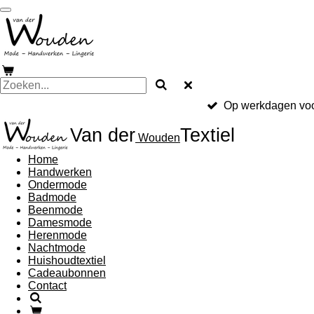
Ga
direct
naar
de
hoofdinhoud
Op werkdagen voo
Van der
Textiel
Wouden
Home
Handwerken
Ondermode
Badmode
Beenmode
Damesmode
Herenmode
Nachtmode
Huishoudtextiel
Cadeaubonnen
Contact