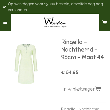
Op werkdagen voor 15:00u besteld, dezelfde dag nog
Ga
verzonden
direct
naar
de
hoofdinhoud
Ringella -
Nachthemd -
95cm - Maat 44
€ 54,95
In winkelwagen
Ringella - Nachthemd -