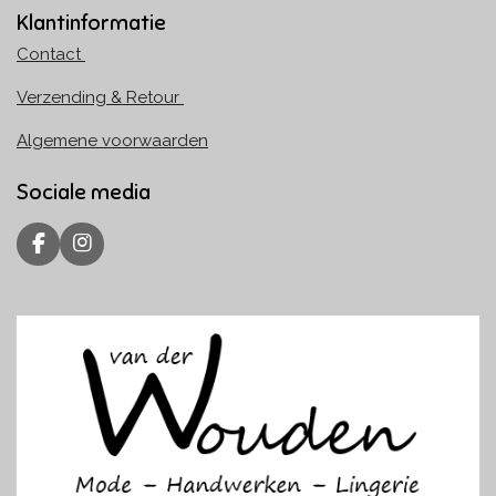
Klantinformatie
Contact
Verzending & Retour
Algemene voorwaarden
Sociale media
F
I
a
n
c
s
e
t
b
a
o
g
o
r
k
a
m