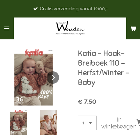
Ga
Gratis verzending vanaf €100,-
direct
naar
de
hoofdinhoud
Katia - Haak-
Breiboek 110 -
Herfst/Winter -
Baby
€ 7,50
In
winkelwagen