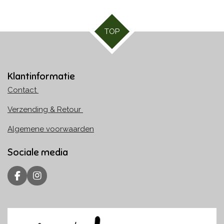
TOP
Klantinformatie
Contact
Verzending & Retour
Algemene voorwaarden
Sociale media
F
I
a
n
c
s
e
t
b
a