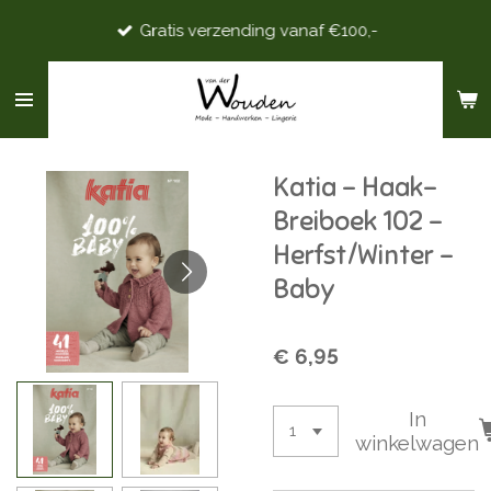
Ga
Gratis verzending vanaf €100,-
direct
naar
de
hoofdinhoud
Katia - Haak-
Breiboek 102 -
Herfst/Winter -
Baby
€ 6,95
In
winkelwagen