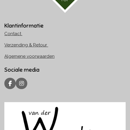
Klantinformatie
Contact
Verzending & Retour
Algemene voorwaarden
Sociale media
F
I
a
n
c
s
e
t
b
a
o
g
o
r
k
a
m