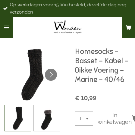
Op werkdagen voor 15:00u besteld, dezelfde dag nog
Ga
verzonden
direct
naar
de
hoofdinhoud
Homesocks -
Basset - Kabel -
Dikke Voering -
Marine - 40/46
€ 10,99
In
winkelwagen