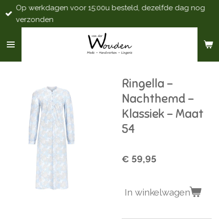
Op werkdagen voor 15:00u besteld, dezelfde dag nog
Ga
verzonden
direct
naar
de
hoofdinhoud
Ringella -
Nachthemd -
Klassiek - Maat
54
€ 59,95
In winkelwagen