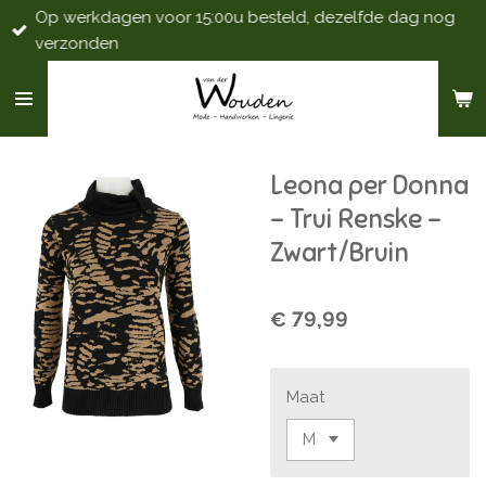
Op werkdagen voor 15:00u besteld, dezelfde dag nog
Ga
verzonden
direct
naar
de
hoofdinhoud
Leona per Donna
- Trui Renske -
Zwart/Bruin
€ 79,99
Maat