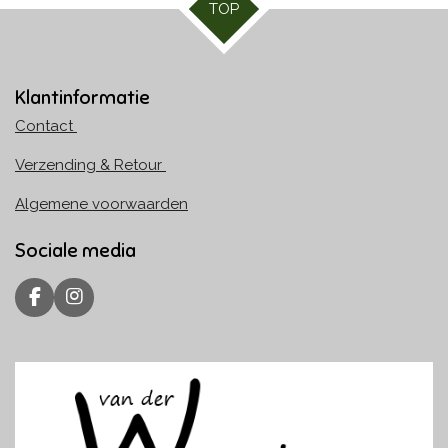
TOP
Klantinformatie
Contact
Verzending & Retour
Algemene voorwaarden
Sociale media
F
I
a
n
c
s
e
t
b
a
o
g
o
r
k
a