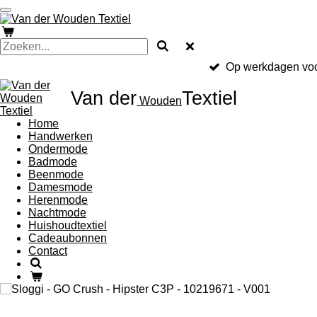
Ga
direct
naar
de
hoofdinhoud
Op werkdagen voo
Van der
Textiel
Wouden
Home
Handwerken
Ondermode
Badmode
Beenmode
Damesmode
Herenmode
Nachtmode
Huishoudtextiel
Cadeaubonnen
Contact