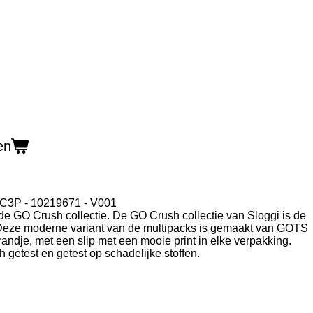
en
 C3P -
10219671
- V001
 de GO Crush collectie. De GO Crush collectie van Sloggi is de
. Deze moderne variant van de multipacks is gemaakt van GOTS
andje, met een slip met een mooie print in elke verpakking.
 getest en getest op schadelijke stoffen.