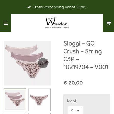
Ga
Gratis verzending vanaf €100,-
direct
naar
de
hoofdinhoud
Sloggi - GO
Crush - String
C3P -
10219704 - V001
€ 20,00
Maat